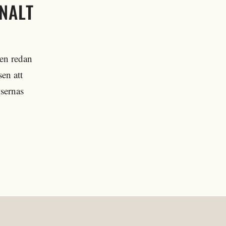
NALT
Men redan
sen att
lsernas